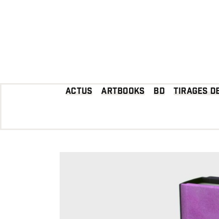
Passer
au
contenu
Actus
Artbooks
BD
Tirages d