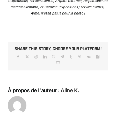
(expéditions, service clients), Aziyadé (éditrice, responsable du
marché allemand) et Caroline (expéditions / service clients).
Armel n’était pas là pour la photo !
Share This Story, Choose Your Platform!
Facebook
X
Reddit
LinkedIn
WhatsApp
Telegram
Tumblr
Pinterest
Vk
Xing
Email
À propos de l'auteur :
Aline K.