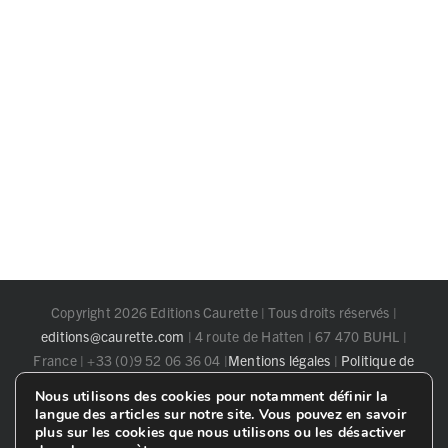
Copyright 2026 Editions Caurette | Tous droits réservés |
editions@caurette.com
| 4 route de Hatten | 67 470 BUHL |
France | +33 (0)9 52 06 36 04 |
Mentions légales
|
Politique de
confidentialité
Nous utilisons des cookies pour notamment définir la
langue des articles sur notre site. Vous pouvez en savoir
plus sur les cookies que nous utilisons ou les désactiver
Facebook
X
Instagram
Pinterest