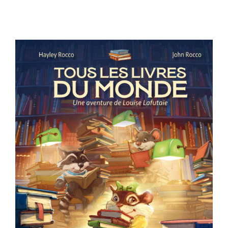
Auteurs
Boutique
À propos
Presse
Contact
Rechercher:
Français