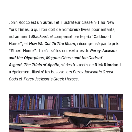
John Rocco
est un auteur et illustrateur classé n°1 au New
York Times, à qui l’on doit de nombreux livres pour enfants,
notamment
Blackout
, récompensé par le prix “Caldecott
Honor”, et
How We Got To The Moon
, récompensé par le prix
“Sibert Honor”. Il a réalisé les couvertures de
Percy Jackson
and the Olympians
,
Magnus Chase and the Gods of
Asgard
,
The Trials of Apollo
, séries à succès de
Rick Riordan
. Il
a également illustré les best-sellers
Percy Jackson’s
Greek
Gods
et
Percy Jackson’s
Greek Heroes
.