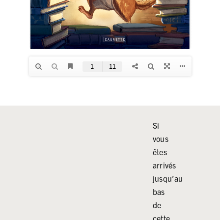
Si
vous
êtes
arrivés
jusqu’au
bas
de
cette