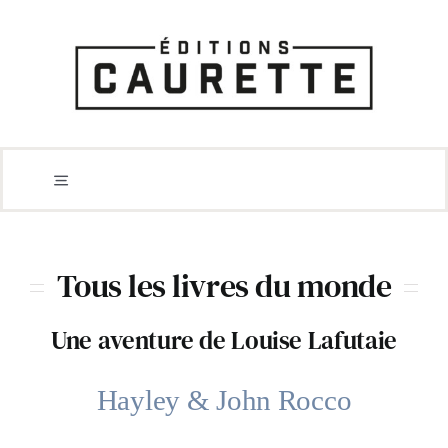
Passer
au
contenu
Toggle
Actus
Navigation
Artbooks
Tous les livres du monde
BD
Une aventure de Louise Lafutaie
Tirages de luxe
Jeunesse
Hayley & John Rocco
Non fiction