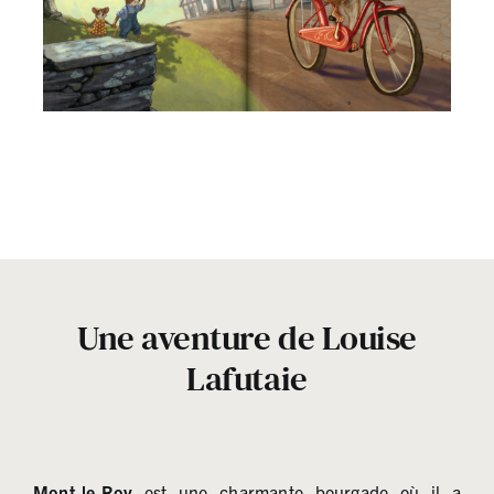
Une
aventure
de Louise
Lafutaie
Mont-le-Roy
est une charmante bourgade où il a