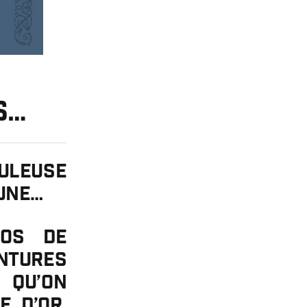
s…
buleuse
tune…
los de
ntures
 qu’on
e d’or.