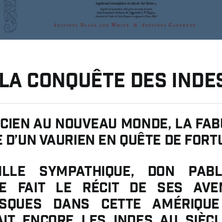
 la conquête des Inde
ncien au Nouveau Monde, la fa
 d’un vaurien en quête de for
uille sympathique, Don Pab
ie fait le récit de ses ave
esques dans cette Amérique
it encore les Indes au siècl