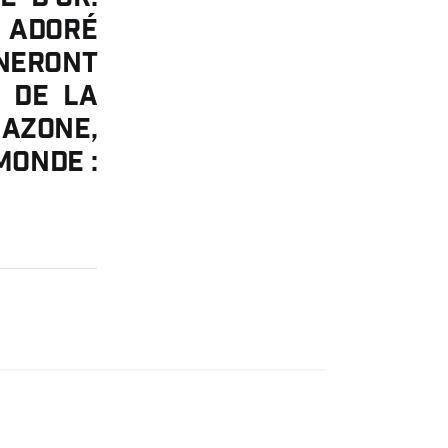
, adoré
èneront
s de la
azone,
Monde :