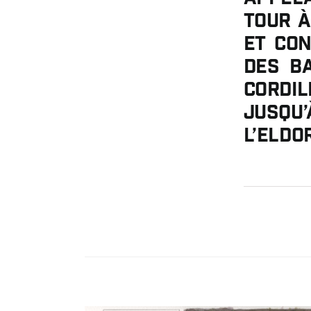
Tour à
et con
des ba
Cordi
jusqu’
l’Eldo