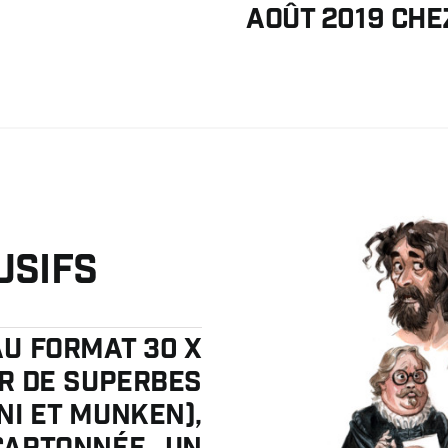
août 2019 che
usifs
au format 30 x
ur de superbes
ni et Munken),