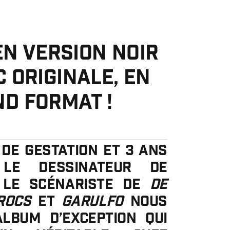
en version Noir
 originale, en
d Format !
de gestation et 3 ans
 le dessinateur de
le scénariste de
De
Crocs
et
Garulfo
nous
lbum d’exception qui