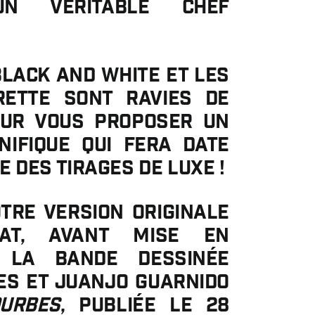
un véritable chef
Black and White et les
rette sont ravies de
our vous proposer un
ifique qui fera date
e des tirages de luxe !
tre version originale
at, avant mise en
 la bande dessinée
es et Juanjo Guarnido
ourbes
, publiée le 28