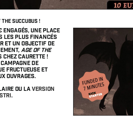
 the Succubus !
 € engagés, une place
s les plus financés
r et un objectif de
lement,
Age of the
 chez Caurette !
e campagne de
ue fructueuse et
ux ouvrages.
laire ou la
version
stri
.