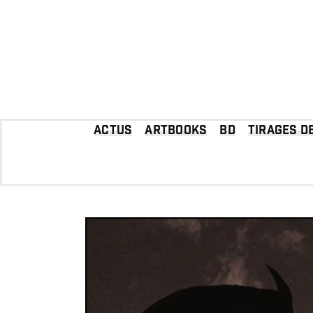
Passer
au
contenu
Actus
Artbooks
BD
Tirages d