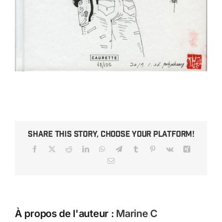
Share This Story, Choose Your Platform!
Facebook
X
Reddit
LinkedIn
WhatsApp
Telegram
Tumblr
Pinterest
Vk
Xing
Email
À propos de l'auteur :
Marine C