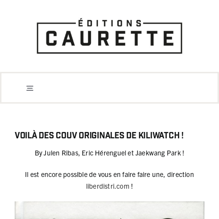
Passer
au
contenu
Toggle
Actus
Navigation
Artbooks
Voilà des couv originales de KILIWATCH !
BD
By Julen Ribas, Eric Hérenguel et Jaekwang Park !
Tirages de luxe
Il est encore possible de vous en faire faire une, direction
Jeunesse
liberdistri.com
!
Non fiction