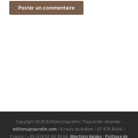
Copyright 2026 Editions Caurette | Tous droits réservés |
editions@caurette.com
| 4 route de Hatten | 67 470 BUHL |
France | +33 (0)9 52 06 36 04 |
Mentions légales
|
Politique de